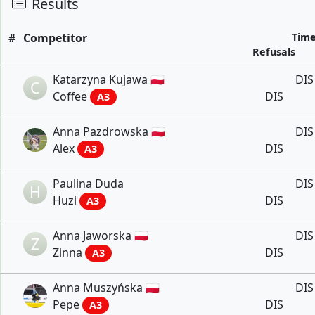
Results
#
Competitor
Tim
Refusals
Katarzyna Kujawa 🇵🇱
DIS
C
Coffee
DIS
A3
Anna Pazdrowska 🇵🇱
DIS
Alex
DIS
A3
Paulina Duda
DIS
H
Huzi
DIS
A3
Anna Jaworska 🇵🇱
DIS
Z
Zinna
DIS
A3
Anna Muszyńska 🇵🇱
DIS
Pepe
DIS
A3