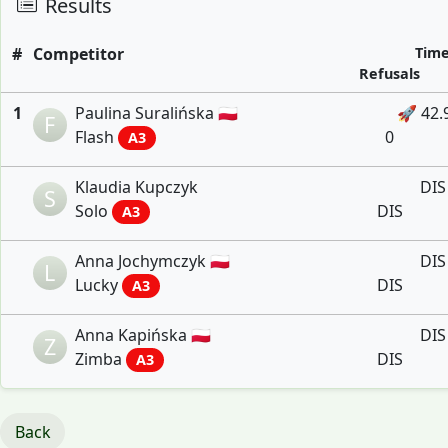
Results
#
Competitor
Tim
Refusals
1
Paulina Suralińska 🇵🇱
🚀 42.
F
Flash
0
A3
Klaudia Kupczyk
DIS
S
Solo
DIS
A3
Anna Jochymczyk 🇵🇱
DIS
L
Lucky
DIS
A3
Anna Kapińska 🇵🇱
DIS
Z
Zimba
DIS
A3
Back