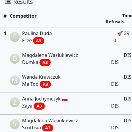
Results
#
Competitor
Tim
Refusals
1
Paulina Duda
🚀 39.
F
Free
0
A3
Magdalena Wasiukiewicz
DIS
D
Dumka
DIS
A3
Wanda Krawczuk
DIS
M
Me Too
DIS
A3
Anna Jochymczyk 🇵🇱
DIS
Z
Zaya
DIS
A3
Magdalena Wasiukiewicz
DIS
S
Scottisia
DIS
A3