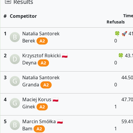
Results
#
Competitor
Tim
Refusals
1
Natalia Santorek
🍀 🚀 4
B
Berek
0
A2
2
Krzysztof Rokicki 🇵🇱
🍀 43.
D
Deyna
0
A2
3
Natalia Santorek
44.5
G
Granda
0
A2
4
Maciej Korus 🇵🇱
47.7
G
Ginek
1
A2
5
Marcin Smółka 🇵🇱
59.4
B
Bam
1
A2