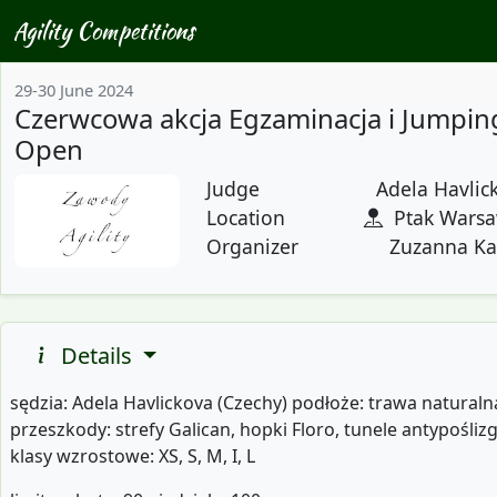
Agility Competitions
29-30 June 2024
Czerwcowa akcja Egzaminacja i Jumpin
Open
Judge
Adela Havlick
Location
Ptak Wars
Organizer
Zuzanna Ka
Details
sędzia: Adela Havlickova (Czechy) podłoże: trawa naturaln
przeszkody: strefy Galican, hopki Floro, tunele antypośli
klasy wzrostowe: XS, S, M, I, L